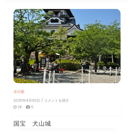
未分類
2025年4月30日
/ コメントを残す
on
国
1年
5
宝
犬
国宝 犬山城
山
城