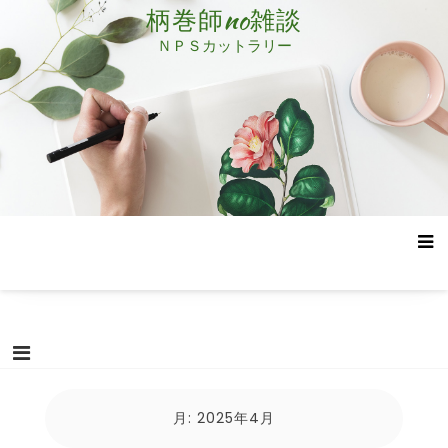
コ
柄巻師no雑談
ン
ＮＰＳカットラリー
テ
ン
ツ
へ
ス
キ
ッ
プ
月:
2025年4月